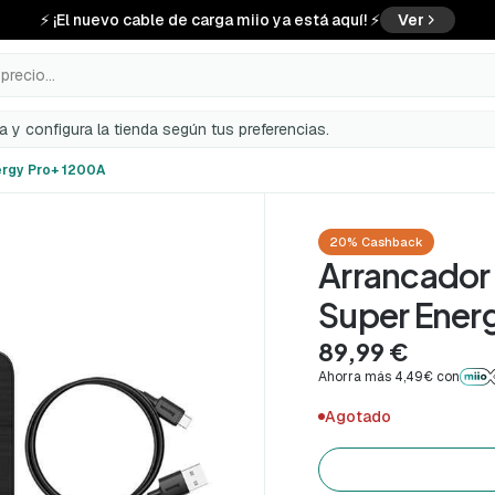
⚡ ¡El nuevo cable de carga miio ya está aquí! ⚡
Ver
precio...
a y configura la tienda según tus preferencias.
ergy Pro+ 1200A
20% Cashback
Arrancador 
Super Ener
89,99 €
Ahorra más 4,49€ con
Agotado