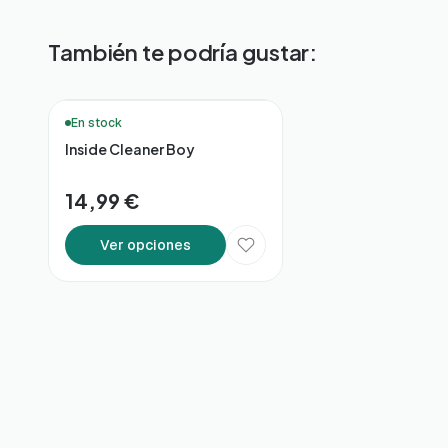
También te podría gustar:
🚚 Entrega en 48h*
En stock
Inside Cleaner Boy
14,99 €
Ver opciones