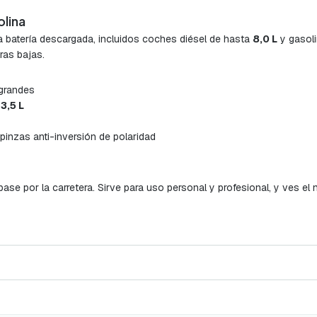
olina
a batería descargada, incluidos coches diésel de hasta
8,0 L
y gasol
ras bajas.
 grandes
a
3,5 L
 pinzas anti-inversión de polaridad
e por la carretera. Sirve para uso personal y profesional, y ves el ni