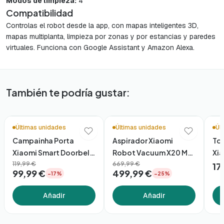
Modos de limpieza:
4
Compatibilidad
Controlas el robot desde la app, con mapas inteligentes 3D,
mapas multiplanta, limpieza por zonas y por estancias y paredes
virtuales. Funciona con Google Assistant y Amazon Alexa.
También te podría gustar:
Últimas unidades
Últimas unidades
Úl
Campainha Porta
Aspirador Xiaomi
To
Xiaomi Smart Doorbell
Robot Vacuum X20 Max
Xia
3S
119,99 €
Eu
669,99 €
Wif
17
99,99 €
499,99 €
−17%
−25%
Añadir
Añadir