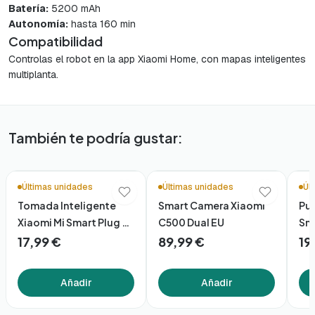
Batería:
5200 mAh
Autonomía:
hasta 160 min
Compatibilidad
Controlas el robot en la app Xiaomi Home, con mapas inteligentes
multiplanta.
También te podría gustar:
Últimas unidades
Últimas unidades
Úl
Tomada Inteligente
Smart Camera Xiaomi
Pur
Xiaomi Mi Smart Plug 2
C500 Dual EU
Sma
Wifi
17,99 €
89,99 €
19
Añadir
Añadir