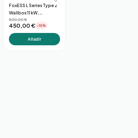
FoxESS L Series Type 2
Wallbox 11 kW,
App/WiFi/Bluetooth
500,00 €
450,00 €
−10%
Añadir