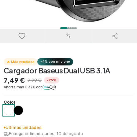
-4% con miio one
🔥 Más vendidos
Cargador Baseus Dual USB 3.1A
7,49 €
9,99 €
−25%
Ahorra más 0,37€ con
Color
Últimas unidades
Entrega estimada:
lunes, 10 de agosto