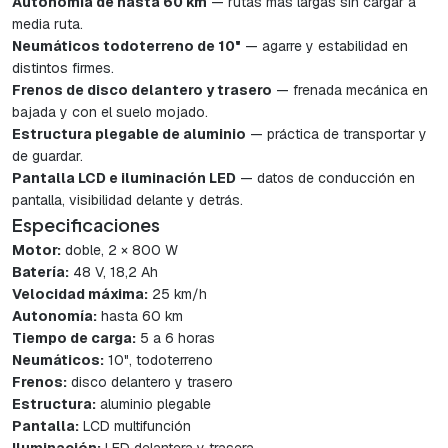
Autonomía de hasta 60 km
— rutas más largas sin cargar a
media ruta.
Neumáticos todoterreno de 10"
— agarre y estabilidad en
distintos firmes.
Frenos de disco delantero y trasero
— frenada mecánica en
bajada y con el suelo mojado.
Estructura plegable de aluminio
— práctica de transportar y
de guardar.
Pantalla LCD e iluminación LED
— datos de conducción en
pantalla, visibilidad delante y detrás.
Especificaciones
Motor:
doble, 2 × 800 W
Batería:
48 V, 18,2 Ah
Velocidad máxima:
25 km/h
Autonomía:
hasta 60 km
Tiempo de carga:
5 a 6 horas
Neumáticos:
10", todoterreno
Frenos:
disco delantero y trasero
Estructura:
aluminio plegable
Pantalla:
LCD multifunción