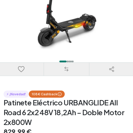
⚡ ¡Novedad!
108€ Cashback
Patinete Eléctrico URBANGLIDE All
Road 6 2x2 48V 18,2Ah – Doble Motor
2x800W
829,99 €