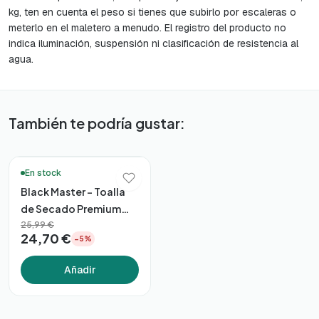
kg, ten en cuenta el peso si tienes que subirlo por escaleras o
meterlo en el maletero a menudo. El registro del producto no
indica iluminación, suspensión ni clasificación de resistencia al
agua.
También te podría gustar:
🚚 Entrega en 48h*
En stock
Black Master – Toalla
de Secado Premium
60×90 (1600gsm)
25,99 €
24,70 €
−5%
Añadir