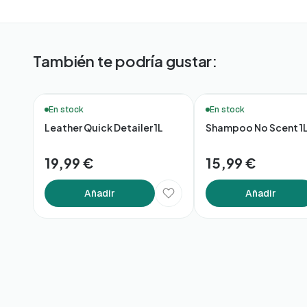
También te podría gustar:
🚚 Entrega en 48h*
🚚 Entrega en 48h*
En stock
En stock
Leather Quick Detailer 1L
Shampoo No Scent 1
19,99 €
15,99 €
Añadir
Añadir