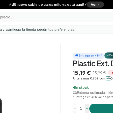
⚡ ¡El nuevo cable de carga miio ya está aquí! ⚡
Ver
precio...
a y configura la tienda según tus preferencias.
-5%
🚚 Entrega en 48h*
Plastic Ext
15,19 €
15,99 €
−
Ahorra más 0,75€ con
En stock
Entrega estimada:
miér
* Entrega en 48h válida par
1