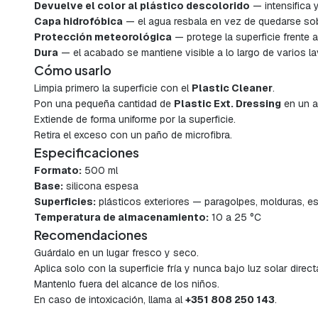
Devuelve el color al plástico descolorido
— intensifica y
Capa hidrofóbica
— el agua resbala en vez de quedarse sobr
Protección meteorológica
— protege la superficie frente 
Dura
— el acabado se mantiene visible a lo largo de varios l
Cómo usarlo
Limpia primero la superficie con el
Plastic Cleaner
.
Pon una pequeña cantidad de
Plastic Ext. Dressing
en un a
Extiende de forma uniforme por la superficie.
Retira el exceso con un paño de microfibra.
Especificaciones
Formato:
500 ml
Base:
silicona espesa
Superficies:
plásticos exteriores — paragolpes, molduras, esp
Temperatura de almacenamiento:
10 a 25 °C
Recomendaciones
Guárdalo en un lugar fresco y seco.
Aplica solo con la superficie fría y nunca bajo luz solar direct
Mantenlo fuera del alcance de los niños.
En caso de intoxicación, llama al
+351 808 250 143
.