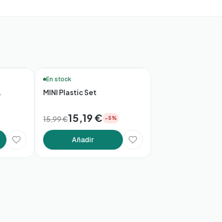
🛒 Compra Rápida
En stock
L
MINI Plastic Set
15,19 €
15,99 €
−5%
Añadir