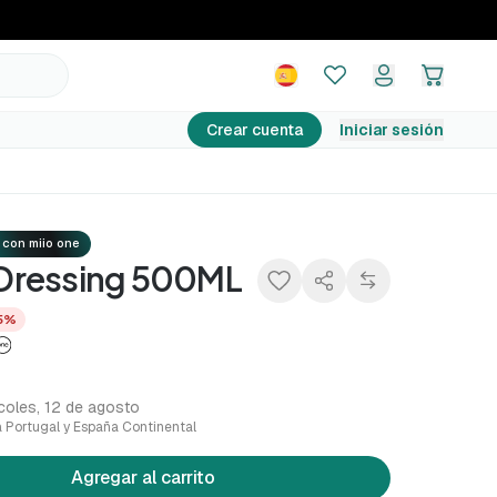
15,19 €
Agregar al carrito
15,99 €
−5%
Crear cuenta
Iniciar sesión
 con miio one
. Dressing 500ML
5%
coles, 12 de agosto
a Portugal y España Continental
Agregar al carrito