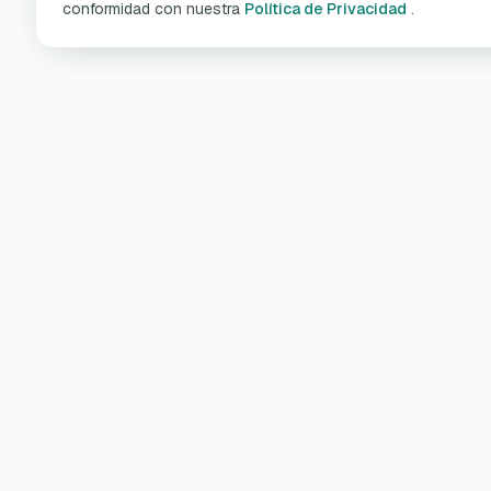
conformidad con nuestra
Política de Privacidad
.
Pro
Carg
¡Conoce más sobre miio en
Cabl
nuestras redes sociales y en la
Wall
aplicación!
Cuid
Hoga
Eco-