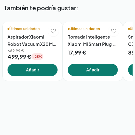
También te podría gustar:
Últimas unidades
Últimas unidades
Úl
Aspirador Xiaomi
Tomada Inteligente
Sm
Robot Vacuum X20 Max
Xiaomi Mi Smart Plug 2
C5
Eu
669,99 €
Wifi
17,99 €
89
499,99 €
−25%
Añadir
Añadir