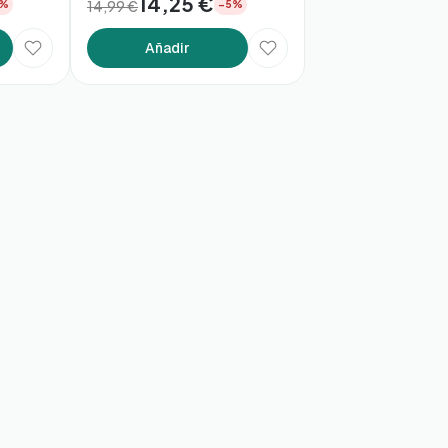
14,25 €
14,99 €
5%
−5%
Añadir