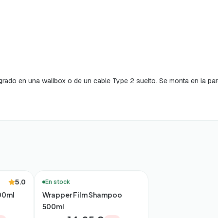
rado en una wallbox o de un cable Type 2 suelto. Se monta en la pared
🚚 Entrega en 48h*
5.0
En stock
00ml
Wrapper Film Shampoo
500ml