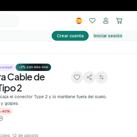
14,99 €
Agregar al carrito
24,99 €
−40%
Crear cuenta
Iniciar sesión
-3% con miio one
ovedad!
ra Cable de
Tipo 2
aja el conector Type 2 y lo mantiene fuera del suelo,
 y golpes.
−40%
coles, 12 de agosto