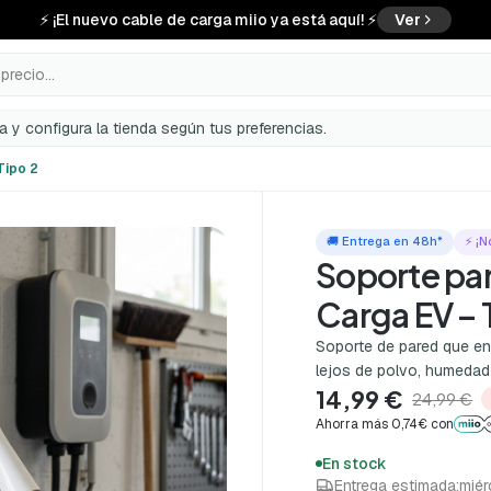
⚡ ¡El nuevo cable de carga miio ya está aquí! ⚡
Ver
precio...
a y configura la tienda según tus preferencias.
Tipo 2
🚚 Entrega en 48h*
⚡ ¡N
Soporte pa
Carga EV – 
Soporte de pared que enc
lejos de polvo, humedad
14,99 €
24,99 €
Ahorra más 0,74€ con
En stock
Entrega estimada:
miér