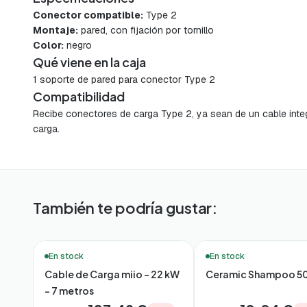
Conector compatible:
Type 2
Montaje:
pared, con fijación por tornillo
Color:
negro
Qué viene en la caja
1 soporte de pared para conector Type 2
Compatibilidad
Recibe conectores de carga Type 2, ya sean de un cable integ
carga.
También te podría gustar:
🚚 Entrega en 48h*
🚚 Entrega en 48h*
En stock
En stock
Cable de Carga miio – 22 kW
Ceramic Shampoo 5
– 7 metros