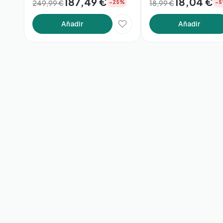
187,49 €
18,04 €
249,99 €
18,99 €
−25%
−
Añadir
Añadir