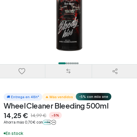
-5% con miio one
🚚 Entrega en 48h*
🔥 Más vendidos
Wheel Cleaner Bleeding 500ml
14,25 €
14,99 €
−5%
Ahorra más 0,70€ con
En stock