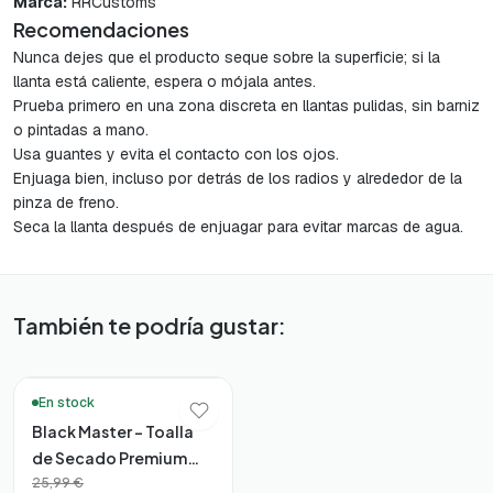
Marca:
RRCustoms
Recomendaciones
Nunca dejes que el producto seque sobre la superficie; si la
llanta está caliente, espera o mójala antes.
Prueba primero en una zona discreta en llantas pulidas, sin barniz
o pintadas a mano.
Usa guantes y evita el contacto con los ojos.
Enjuaga bien, incluso por detrás de los radios y alrededor de la
pinza de freno.
Seca la llanta después de enjuagar para evitar marcas de agua.
También te podría gustar:
🚚 Entrega en 48h*
En stock
Black Master – Toalla
de Secado Premium
60×90 (1600gsm)
25,99 €