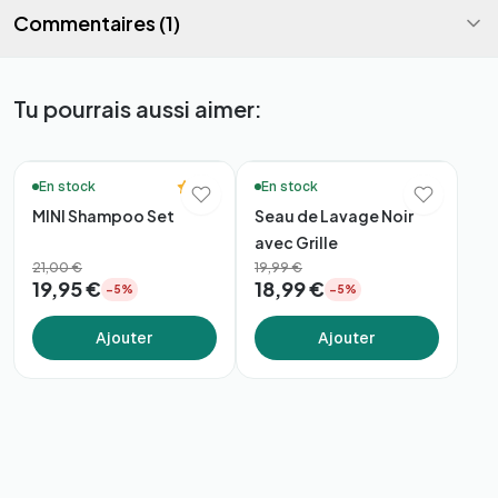
Commentaires (1)
Tu pourrais aussi aimer:
🚚 Livraison en 48h*
🚚 Livraison en 48h*
5.0
En stock
En stock
MINI Shampoo Set
Seau de Lavage Noir
avec Grille
21,00 €
19,99 €
19,95 €
18,99 €
−5%
−5%
Ajouter
Ajouter