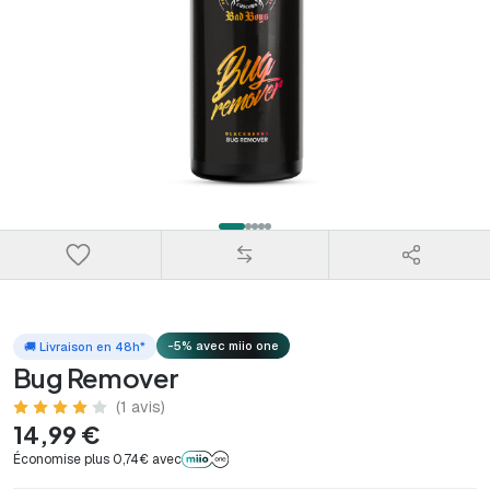
-5% avec miio one
🚚 Livraison en 48h*
Bug Remover
(1 avis)
14,99 €
Économise plus 0,74€ avec