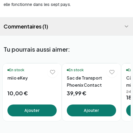
elle fonctionne dans les sept pays.
Commentaires (1)
Tu pourrais aussi aimer:
🔥 Meilleures ventes
🚚 Li
En stock
En stock
En
miio eKey
Sac de Transport
Câ
Phoenix Contact
mii
249
10,00 €
39,99 €
18
Ajouter
Ajouter