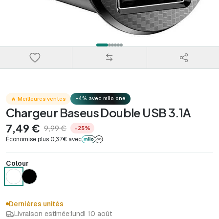
-4% avec miio one
🔥 Meilleures ventes
Chargeur Baseus Double USB 3.1A
7,49 €
9,99 €
−25%
Économise plus 0,37€ avec
Colour
Dernières unités
Livraison estimée:
lundi 10 août