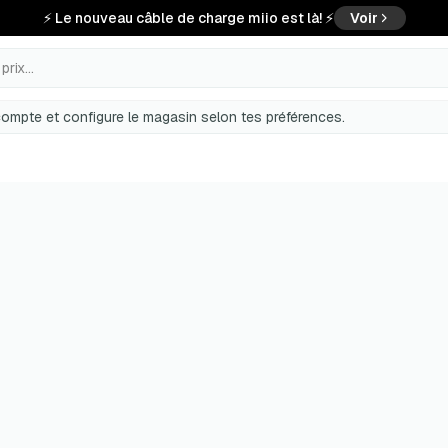
⚡ Le nouveau câble de charge miio est là! ⚡
Voir
rix...
ompte et configure le magasin selon tes préférences.