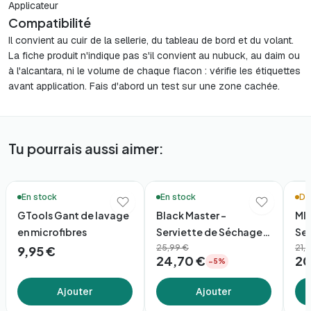
Applicateur
Compatibilité
Il convient au cuir de la sellerie, du tableau de bord et du volant.
La fiche produit n'indique pas s'il convient au nubuck, au daim ou
à l'alcantara, ni le volume de chaque flacon : vérifie les étiquettes
avant application. Fais d'abord un test sur une zone cachée.
Tu pourrais aussi aimer:
🚚 Livraison en 48h*
🛒 Ac
En stock
En stock
De
GTools Gant de lavage
Black Master –
MIN
en microfibres
Serviette de Séchage
Se
Premium 60×90
25,99 €
21,
9,95 €
24,70 €
20
−5%
(1600gsm)
Ajouter
Ajouter