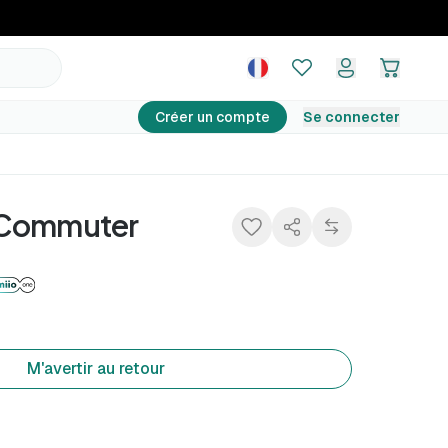
39,99 €
M'avertir au retour
Créer un compte
Se connecter
 Commuter
M'avertir au retour