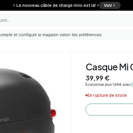
⚡ Le nouveau câble de charge miio est là! ⚡
Voir
rix...
ompte et configure le magasin selon tes préférences.
Casque Mi
39,99 €
Économise plus 1,99€ avec
En rupture de stock