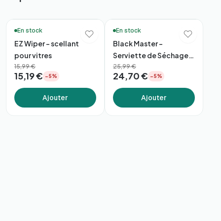
🚚 Livraison en 48h*
🚚 Livraison en 48h*
En stock
En stock
EZ Wiper - scellant
Black Master –
pour vitres
Serviette de Séchage
15,99 €
Premium 60×90
25,99 €
15,19 €
24,70 €
−5%
−5%
(1600gsm)
Ajouter
Ajouter