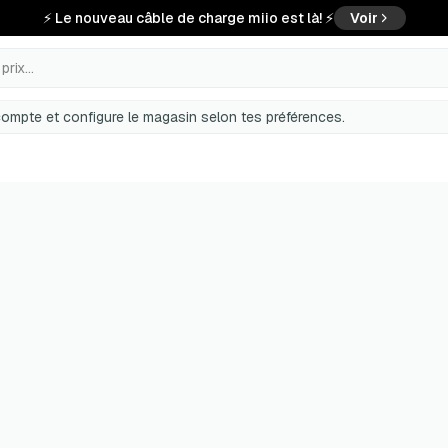
⚡ Le nouveau câble de charge miio est là! ⚡
Voir
rix...
ompte et configure le magasin selon tes préférences.