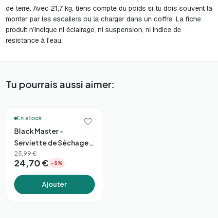
de terre. Avec 21,7 kg, tiens compte du poids si tu dois souvent la
monter par les escaliers ou la charger dans un coffre. La fiche
produit n'indique ni éclairage, ni suspension, ni indice de
résistance à l'eau.
Tu pourrais aussi aimer:
🚚 Livraison en 48h*
En stock
Black Master –
Serviette de Séchage
Premium 60×90
25,99 €
24,70 €
−5%
(1600gsm)
Ajouter