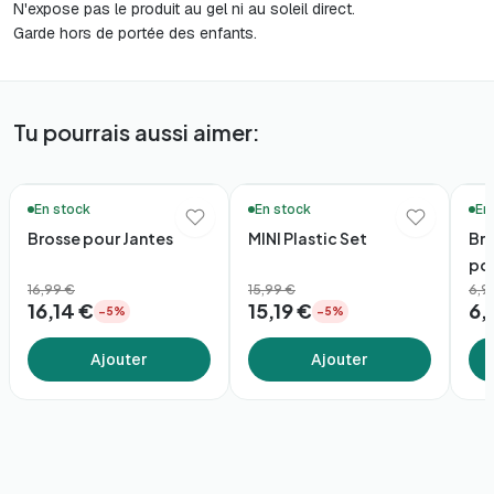
N'expose pas le produit au gel ni au soleil direct.
Garde hors de portée des enfants.
Tu pourrais aussi aimer:
🚚 Livraison en 48h*
Bundle
🚚 Li
En stock
En stock
En
Brosse pour Jantes
MINI Plastic Set
Br
po
16,99 €
15,99 €
6,9
16,14 €
15,19 €
6,
−5%
−5%
Ajouter
Ajouter