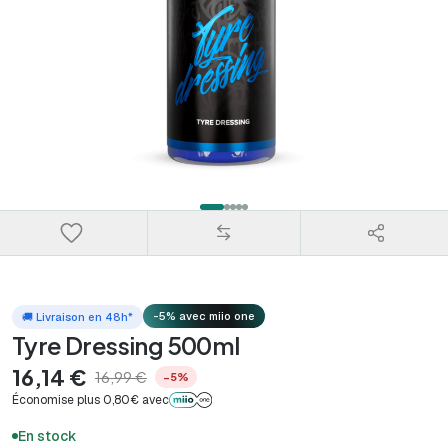
-5% avec miio one
🚚 Livraison en 48h*
Tyre Dressing 500ml
16,14 €
16,99 €
−5%
Économise plus 0,80€ avec
En stock