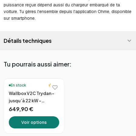
puissance reçue dépend aussi du chargeur embarqué de ta
voiture. Tu gères l'ensemble depuis l'application Ohme, disponible
sur smartphone.
Détails techniques
Tu pourrais aussi aimer:
🔥 Meilleures ventes
5.0
En stock
Wallbox V2C Trydan –
jusqu’à 22 kW –
Connectivité
649,90 €
Intelligente
Voir options