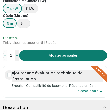
Puissance maximale (kW)
7.4 kW
11 kW
Câble (Mètres)
5 m
8 m
En stock
Livraison estimée:
lundi 17 août
1
Ajouter au panier
GRATUIT
Ajouter une évaluation technique de
l'installation
Experts · Compatibilité du logement · Réponse en 24h
En savoir plus →
Description