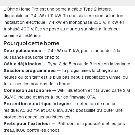
L'Ohme Home Pro est une borne à câble Type 2 intégré,
disponible en 7,4 kW et 11 kW. Tu choisis la version selon ton
installation électrique : 7,4 kW en monophasé 230 V, 11 kW en
triphasé 400 V. Elle se pose au mur ou sur pied, à l'intérieur
comme à l'extérieur.
Pourquoi cette borne
Deux puissances
— 7,4 kW ou 11 kW, pour s'accorder à la
puissance souscrite chez toi.
Câble déjà inclus
— Type 2 de 5 m ou de 8 m selon la variante.
Sessions programmées
— tu programmes la charge aux
heures où ton tarif est le plus bas depuis l'application Ohme, ou
tu utilises les boutons de la borne.
Connexion autonome
— WiFi, Bluetooth et 4G, avec carte SIM
3G/4G incluse et mises à jour de firmware OTA.
Protection électrique intégrée
— détection de courant
résiduel AC 30 mA et DC 6 mA, avec possibilité d'ajouter une
protection contre les surintensités.
Prête pour l'extérieur
— IP55 contre la poussière et les jets
d'eau, IK08 contre les chocs.