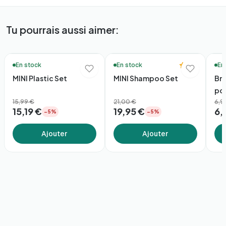
Tu pourrais aussi aimer:
Bundle
🚚 Livraison en 48h*
🚚 Li
5.0
En stock
En stock
En
MINI Plastic Set
MINI Shampoo Set
Br
po
15,99 €
21,00 €
6,9
15,19 €
19,95 €
6,
−5%
−5%
Ajouter
Ajouter