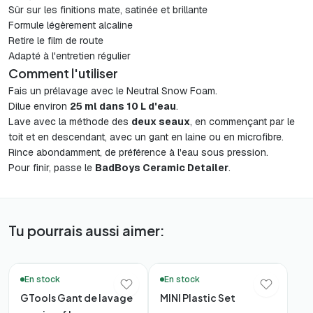
Sûr sur les finitions mate, satinée et brillante
Formule légèrement alcaline
Retire le film de route
Adapté à l'entretien régulier
Comment l'utiliser
Fais un prélavage avec le Neutral Snow Foam.
Dilue environ
25 ml dans 10 L d'eau
.
Lave avec la méthode des
deux seaux
, en commençant par le
toit et en descendant, avec un gant en laine ou en microfibre.
Rince abondamment, de préférence à l'eau sous pression.
Pour finir, passe le
BadBoys Ceramic Detailer
.
Tu pourrais aussi aimer:
🛒 Achat Rapide
En stock
En stock
GTools Gant de lavage
MINI Plastic Set