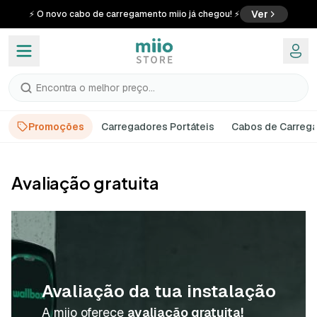
Ver
⚡ O novo cabo de carregamento miio já chegou! ⚡
Encontra o melhor preço...
Promoções
Carregadores Portáteis
Cabos de Carreg
Avaliação gratuita
Avaliação da tua instalação
A miio oferece
avaliação gratuita!