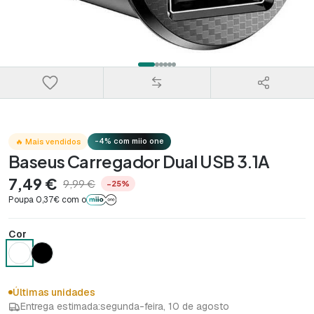
-4% com miio one
🔥 Mais vendidos
Baseus Carregador Dual USB 3.1A
7,49 €
9,99 €
−25%
Poupa 0,37€ com o
Cor
Últimas unidades
Entrega estimada:
segunda-feira, 10 de agosto