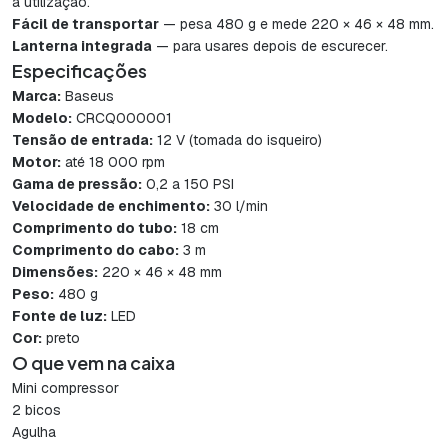
a utilização.
Fácil de transportar
— pesa 480 g e mede 220 × 46 × 48 mm.
Lanterna integrada
— para usares depois de escurecer.
Especificações
Marca:
Baseus
Modelo:
CRCQ000001
Tensão de entrada:
12 V (tomada do isqueiro)
Motor:
até 18 000 rpm
Gama de pressão:
0,2 a 150 PSI
Velocidade de enchimento:
30 l/min
Comprimento do tubo:
18 cm
Comprimento do cabo:
3 m
Dimensões:
220 × 46 × 48 mm
Peso:
480 g
Fonte de luz:
LED
Cor:
preto
O que vem na caixa
Mini compressor
2 bicos
Agulha