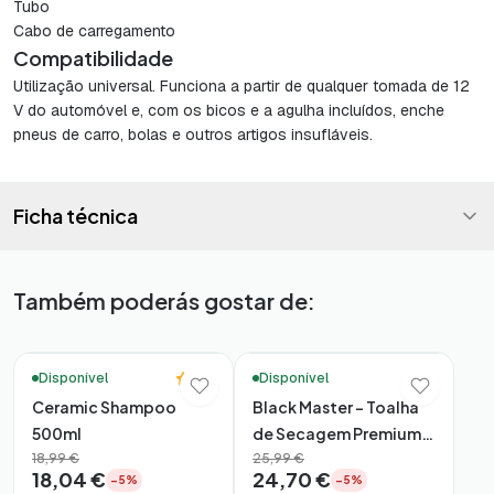
Tubo
Cabo de carregamento
Compatibilidade
Utilização universal. Funciona a partir de qualquer tomada de 12
V do automóvel e, com os bicos e a agulha incluídos, enche
pneus de carro, bolas e outros artigos insufláveis.
Ficha técnica
Também poderás gostar de:
🚚 Entrega em 48h*
🚚 Entrega em 48h*
5.0
Disponível
Disponível
Ceramic Shampoo
Black Master – Toalha
500ml
de Secagem Premium
18,99 €
60×90 (1600gsm)
25,99 €
18,04 €
24,70 €
−5%
−5%