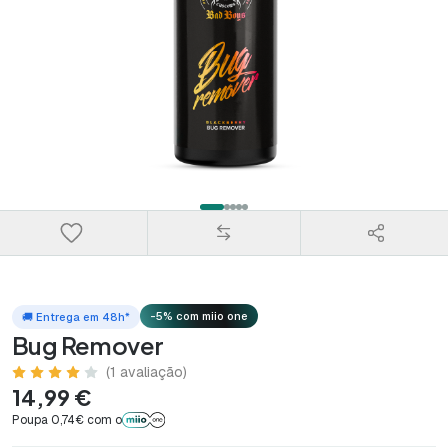
-5% com miio one
🚚 Entrega em 48h*
Bug Remover
(1 avaliação)
14,99 €
Poupa 0,74€ com o