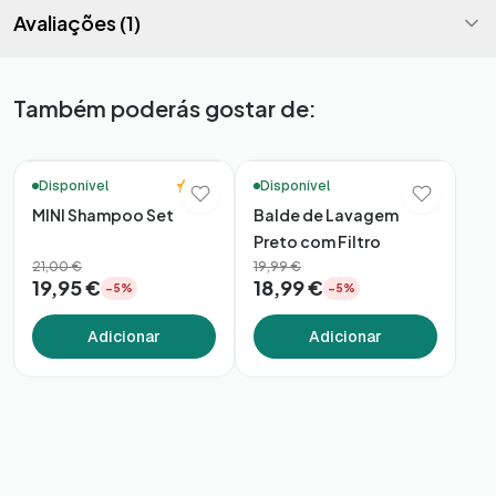
Avaliações (1)
Também poderás gostar de:
🚚 Entrega em 48h*
🚚 Entrega em 48h*
5.0
Disponível
Disponível
MINI Shampoo Set
Balde de Lavagem
Preto com Filtro
21,00 €
19,99 €
19,95 €
18,99 €
−5%
−5%
Adicionar
Adicionar