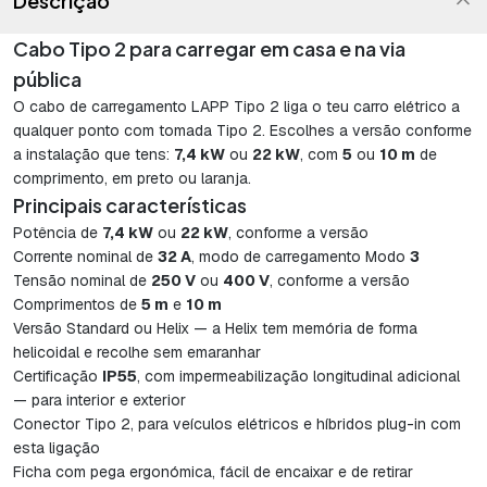
Descrição
Cabo Tipo 2 para carregar em casa e na via
pública
O cabo de carregamento LAPP Tipo 2 liga o teu carro elétrico a
qualquer ponto com tomada Tipo 2. Escolhes a versão conforme
a instalação que tens:
7,4 kW
ou
22 kW
, com
5
ou
10 m
de
comprimento, em preto ou laranja.
Principais características
Potência de
7,4 kW
ou
22 kW
, conforme a versão
Corrente nominal de
32 A
, modo de carregamento Modo
3
Tensão nominal de
250 V
ou
400 V
, conforme a versão
Comprimentos de
5 m
e
10 m
Versão Standard ou Helix — a Helix tem memória de forma
helicoidal e recolhe sem emaranhar
Certificação
IP55
, com impermeabilização longitudinal adicional
— para interior e exterior
Conector Tipo 2, para veículos elétricos e híbridos plug-in com
esta ligação
Ficha com pega ergonómica, fácil de encaixar e de retirar