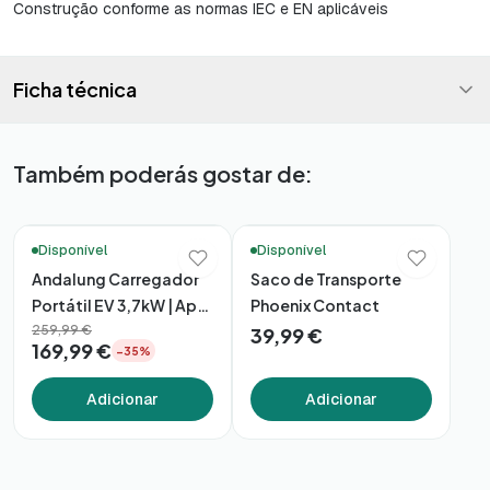
Construção conforme as normas IEC e EN aplicáveis
Ficha técnica
Também poderás gostar de:
Ready to Go 🏖️
Disponível
Disponível
Andalung Carregador
Saco de Transporte
Portátil EV 3,7kW | App
Phoenix Contact
+ Cabo 7m
259,99 €
39,99 €
169,99 €
−35%
Adicionar
Adicionar