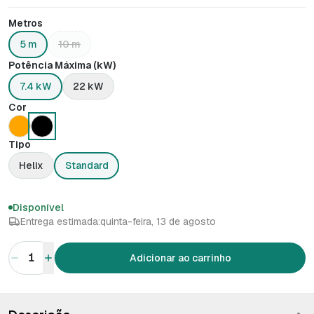
Metros
5 m
10 m
Potência Máxima (kW)
7.4 kW
22 kW
Cor
Tipo
Helix
Standard
Disponível
Entrega estimada:
quinta-feira, 13 de agosto
1
Adicionar ao carrinho