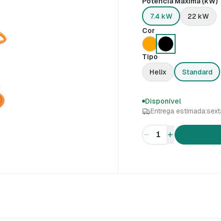
Potência Máxima (kW)
7.4 kW
22 kW
Cor
Tipo
Helix
Standard
Disponível
Entrega estimada:
sext
1