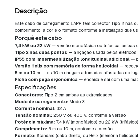
Descrição
Este cabo de carregamento LAPP tem conector Tipo 2 nas duas
comprimento, a cor e o formato conforme a instalação que us
Porquê este cabo
7,4 kW ou 22 kW
— versão monofásica ou trifásica, ambas 
Tipo 2 nas duas pontas
— a ligação usada pelos elétricos 
IP55 com impermeabilização longitudinal adicional
— p
Versão Helix com memória de forma helicoidal
— recolhe
5 m ou 10 m
— os 10 m chegam a tomadas afastadas do luga
Ficha com pega ergonómica
— encaixa e sai com uma mão
Especificações
Conectores:
Tipo 2 em ambas as extremidades
Modo de carregamento:
Modo 3
Corrente nominal:
32 A
Tensão nominal:
250 V ou 400 V, conforme a versão
Potência máxima:
7,4 kW (monofásico) ou 22 kW (trifásico
Comprimento:
5 m ou 10 m, conforme a versão
Formato:
Standard (cabo direito) ou Helix (memória helicoidal