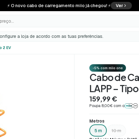
⚡ O novo cabo de carregamento miio já chegou! ⚡
Ver
preço...
configure a loja de acordo com as tuas preferências.
o 2 EV
-5% com miio one
Cabo de C
LAPP – Tipo
159,99 €
Poupa 8,00€ com o
Metros
5 m
10 m