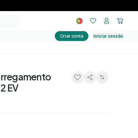
159,99 €
Adicionar ao carrinho
Criar conta
Iniciar sessão
arregamento
 2 EV