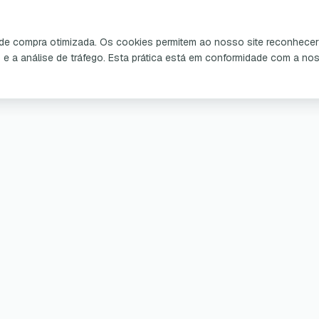
a de compra otimizada. Os cookies permitem ao nosso site reconhecer 
o e a análise de tráfego. Esta prática está em conformidade com a n
dutos e Serviços
Serviço ao client
egadores Portáteis
A minha conta
s de Carregamento
Entregas e devoluç
boxes
Garantia