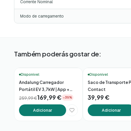
Corrente Nominal
Modo de carregamento
Também poderás gostar de:
Ready to Go 🏖️
Disponível
Disponível
Andalung Carregador
Saco de Transporte 
Portátil EV 3,7kW | App +
Contact
Cabo 7m
169,99 €
39,99 €
259,99 €
−35%
Adicionar
Adicionar