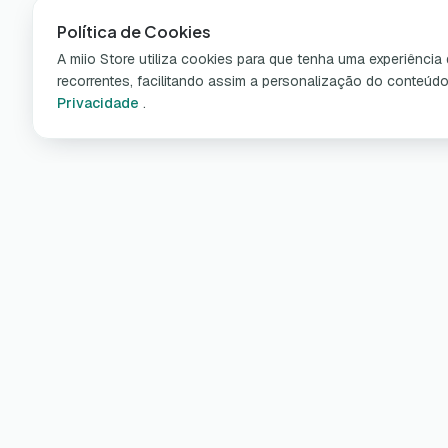
Política de Cookies
A miio Store utiliza cookies para que tenha uma experiênci
recorrentes, facilitando assim a personalização do conteúd
Privacidade
.
Pro
Carr
Saiba mais sobre a miio nas nossas
Cabo
redes sociais, e na aplicação!
Wall