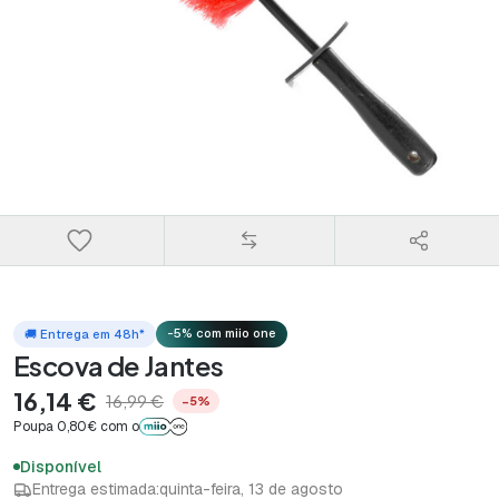
-5% com miio one
🚚 Entrega em 48h*
Escova de Jantes
16,14 €
16,99 €
−5%
Poupa 0,80€ com o
Disponível
Entrega estimada:
quinta-feira, 13 de agosto