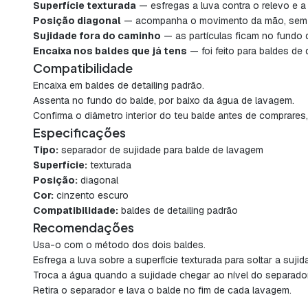
Superfície texturada
— esfregas a luva contra o relevo e a 
Posição diagonal
— acompanha o movimento da mão, sem te
Sujidade fora do caminho
— as partículas ficam no fundo 
Encaixa nos baldes que já tens
— foi feito para baldes de 
Compatibilidade
Encaixa em baldes de detailing padrão.
Assenta no fundo do balde, por baixo da água de lavagem.
Confirma o diâmetro interior do teu balde antes de comprares
Especificações
Tipo:
separador de sujidade para balde de lavagem
Superfície:
texturada
Posição:
diagonal
Cor:
cinzento escuro
Compatibilidade:
baldes de detailing padrão
Recomendações
Usa-o com o método dos dois baldes.
Esfrega a luva sobre a superfície texturada para soltar a sujid
Troca a água quando a sujidade chegar ao nível do separador
Retira o separador e lava o balde no fim de cada lavagem.