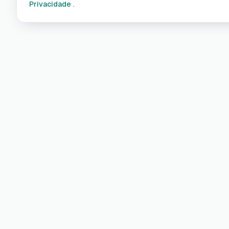
Privacidade
.
Pro
Carr
Saiba mais sobre a miio nas nossas
Cabo
redes sociais, e na aplicação!
Wall
Cuid
Casa
Eco-