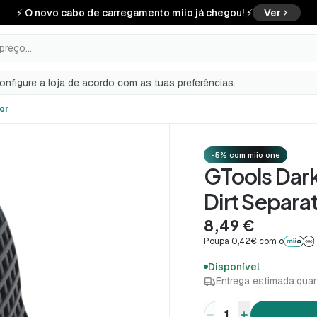
⚡ O novo cabo de carregamento miio já chegou! ⚡
Ver
preço...
configure a loja de acordo com as tuas preferências.
or
-5% com miio one
GTools Dar
Dirt Separa
8,49 €
Poupa 0,42€ com o
Disponível
Entrega estimada:
quar
1