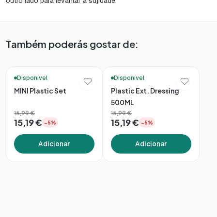
outro lado para levantar a sujidade.
Também poderás gostar de:
🛒 Compra Rápida
🚚 Entrega em 48h*
Disponível
Disponível
MINI Plastic Set
Plastic Ext. Dressing
500ML
15,99 €
15,99 €
15,19 €
15,19 €
−5%
−5%
Adicionar
Adicionar