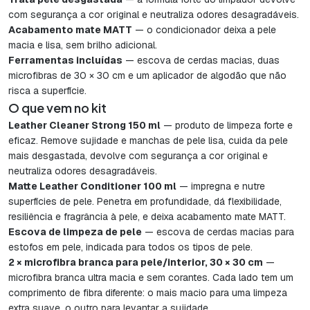
com segurança a cor original e neutraliza odores desagradáveis.
Acabamento mate MATT
— o condicionador deixa a pele
macia e lisa, sem brilho adicional.
Ferramentas incluídas
— escova de cerdas macias, duas
microfibras de 30 × 30 cm e um aplicador de algodão que não
risca a superfície.
O que vem no kit
Leather Cleaner Strong 150 ml
— produto de limpeza forte e
eficaz. Remove sujidade e manchas de pele lisa, cuida da pele
mais desgastada, devolve com segurança a cor original e
neutraliza odores desagradáveis.
Matte Leather Conditioner 100 ml
— impregna e nutre
superfícies de pele. Penetra em profundidade, dá flexibilidade,
resiliência e fragrância à pele, e deixa acabamento mate MATT.
Escova de limpeza de pele
— escova de cerdas macias para
estofos em pele, indicada para todos os tipos de pele.
2 × microfibra branca para pele/interior, 30 × 30 cm
—
microfibra branca ultra macia e sem corantes. Cada lado tem um
comprimento de fibra diferente: o mais macio para uma limpeza
extra suave, o outro para levantar a sujidade.