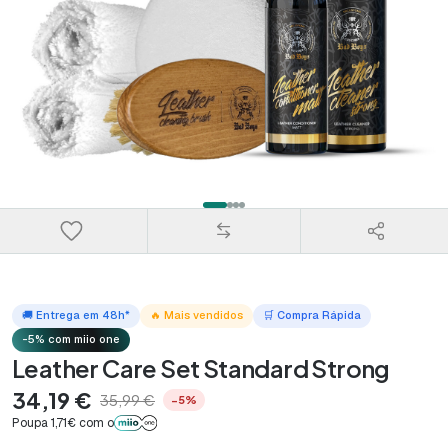
🚚 Entrega em 48h*
🔥 Mais vendidos
🛒 Compra Rápida
-5% com miio one
Leather Care Set Standard Strong
34,19 €
35,99 €
−5%
Poupa 1,71€ com o