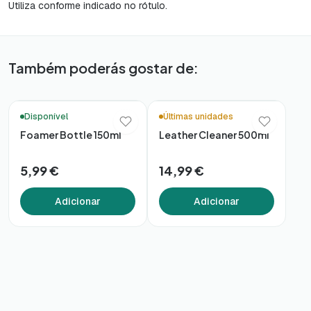
Utiliza conforme indicado no rótulo.
Também poderás gostar de:
🚚 Entrega em 48h*
🚚 Entrega em 48h*
Disponível
Últimas unidades
Foamer Bottle 150ml
Leather Cleaner 500ml
5,99 €
14,99 €
Adicionar
Adicionar