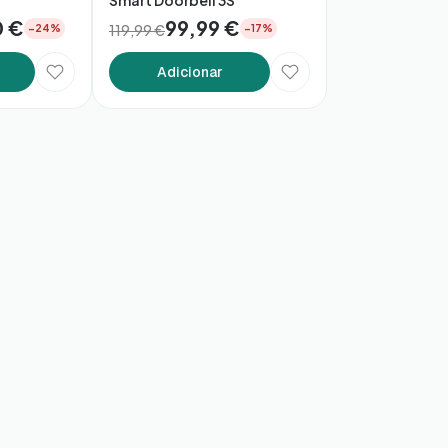
Smart Doorbell 3S
0 €
99,99 €
119,99 €
−24%
−17%
Adicionar