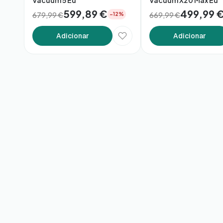
Vacuum 5 Eu
Vacuum X20 Max Eu
599,89 €
499,99 
679,99 €
669,99 €
−12%
Adicionar
Adicionar