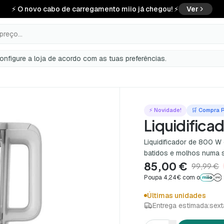
⚡ O novo cabo de carregamento miio já chegou! ⚡
Ver
preço...
configure a loja de acordo com as tuas preferências.
⚡ Novidade!
🛒 Compra 
Liquidifica
Liquidificador de 800 W 
batidos e molhos numa 
85,00 €
99,99 €
Poupa 4,24€ com o
Últimas unidades
Entrega estimada:
sext