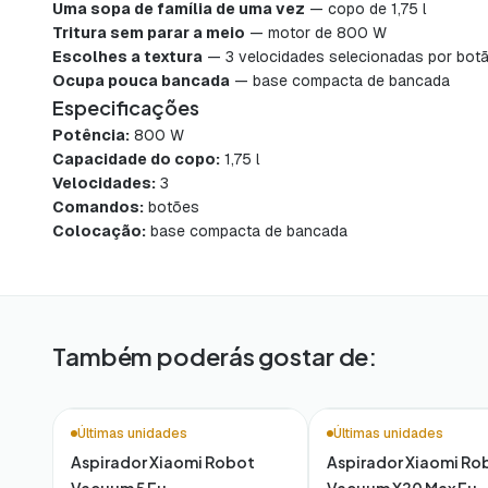
Uma sopa de família de uma vez
— copo de 1,75 l
Tritura sem parar a meio
— motor de 800 W
Escolhes a textura
— 3 velocidades selecionadas por bot
Ocupa pouca bancada
— base compacta de bancada
Especificações
Potência:
800 W
Capacidade do copo:
1,75 l
Velocidades:
3
Comandos:
botões
Colocação:
base compacta de bancada
Também poderás gostar de:
Últimas unidades
Últimas unidades
Aspirador Xiaomi Robot
Aspirador Xiaomi Ro