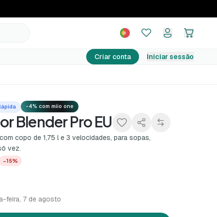
85,00 €
Adicionar ao carrinho
99,99 €
−15%
Criar conta
Iniciar sessão
-4% com miio one
Rápida
dor Blender Pro EU
com copo de 1,75 l e 3 velocidades, para sopas,
só vez.
−15%
a-feira, 7 de agosto