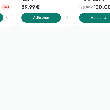
Dual EU
1800W Branco
€
89,99 €
130,0
169,99 €
−25%
Adicionar
Adicionar