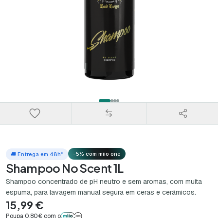
-5% com miio one
🚚 Entrega em 48h*
Shampoo No Scent 1L
Shampoo concentrado de pH neutro e sem aromas, com muita
espuma, para lavagem manual segura em ceras e cerâmicos.
15,99 €
Poupa 0,80€ com o