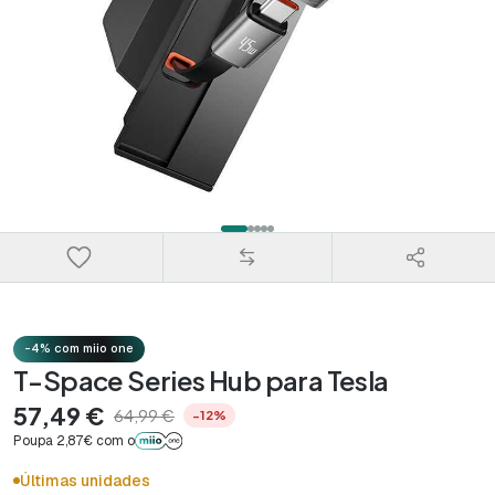
-4% com miio one
T-Space Series Hub para Tesla
57,49 €
64,99 €
−12%
Poupa 2,87€ com o
Últimas unidades