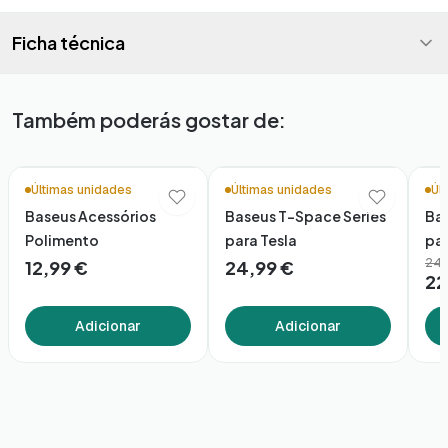
Ficha técnica
Também poderás gostar de:
⚡ No
Últimas unidades
Últimas unidades
Úl
Baseus Acessórios
Baseus T-Space Series
Bas
Polimento
para Tesla
par
24,
12,99 €
24,99 €
22
Adicionar
Adicionar