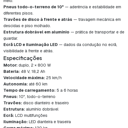
meio.
Pneus todo-o-terreno de 10"
— aderência e estabilidade em
diferentes pisos.
Travões de disco à frente e atrás
— travagem mecânica em
descidas e piso molhado.
Estrutura dobrável em alumínio
— prática de transportar e de
guardar.
Ecrã LCD e iluminação LED
— dados da condução no ecrã,
visibilidade à frente e atrás.
Especificações
Motor:
duplo, 2 × 800 W
Bateria:
48 V, 18,2 Ah
Velocidade máxima:
25 km/h
Autonomia:
até 60 km
Tempo de carregamento:
5 a 6 horas
Pneus:
10", todo-o-terreno
Travões:
disco dianteiro e traseiro
Estrutura:
alumínio dobrável
Ecrã:
LCD multifunções
Iluminação:
LED dianteira e traseira