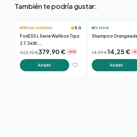
También te podría gustar:
🚚 Entrega en 48h*
🚚 Entrega en 48h*
5.0
Últimas unidades
En stock
FoxESS L Serie Wallbox Tipo
Shampoo Orangeade
2 7.3 kW,
App/WiFi/Bluetooth
379,90 €
14,25 €
422,10 €
14,99 €
−10%
−5
Añadir
Añadir