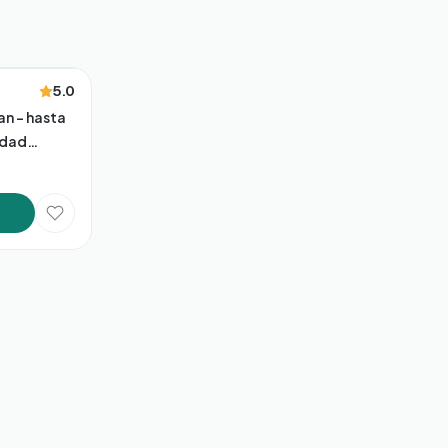
5.0
n – hasta
idad