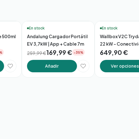
🔥 Más vendidos
🔥 Más vendidos
En stock
En stock
 500ml
Andalung Cargador Portátil
Wallbox V2C Tryda
EV 3,7kW | App + Cable 7m
22 kW – Conectiv
169,99 €
Inteligente
649,90 €
259,99 €
%
−35%
Añadir
Ver opciones