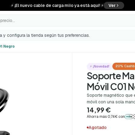
⚡ ¡El nuevo cable de carga miio ya está aquí! ⚡
Ver
precio...
a y configura la tienda según tus preferencias.
01 Negro
20% Cashb
⚡ ¡Novedad!
Soporte Ma
Móvil C01 
Soporte magnético que enc
móvil con una sola mano
14,99 €
Ahorra más 0,74€ con
Agotado