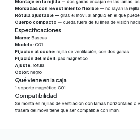
Montaje en la rejilla
— dos garras encajan en las lamas, así
Mordazas con revestimiento flexible
— no rayan la rejill
Rótula ajustable
— giras el móvil al ángulo en el que puedes
Cuerpo compacto
— queda fuera de tu línea de visión hacia
Especificaciones
Marca:
Baseus
Modelo:
C01
Fijación al coche:
rejilla de ventilación, con dos garras
Fijación del móvil:
pad magnético
Ajuste:
rótula
Color:
negro
Qué viene en la caja
1 soporte magnético C01
Compatibilidad
Se monta en rejillas de ventilación con lamas horizontales o 
trasera del móvil tiene que ser compatible con imán.