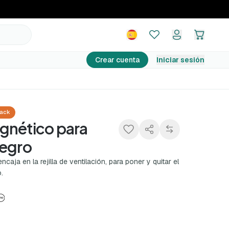
14,99 €
Avísame cuando vuelva
Crear cuenta
Iniciar sesión
ack
gnético para
Negro
aja en la rejilla de ventilación, para poner y quitar el
.