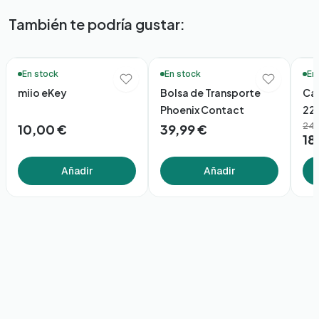
También te podría gustar:
🔥 Más vendidos
🚚 En
En stock
En stock
En
miio eKey
Bolsa de Transporte
Cab
Phoenix Contact
22 
249
10,00 €
39,99 €
18
Añadir
Añadir