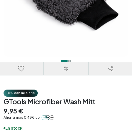
-5% con miio one
GTools Microfiber Wash Mitt
9,95 €
Ahorra más 0,49€ con
En stock