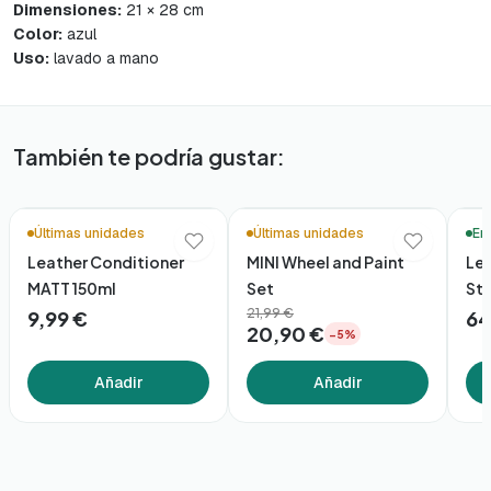
Dimensiones:
21 × 28 cm
Color:
azul
Uso:
lavado a mano
También te podría gustar:
🚚 Entrega en 48h*
🛒 Compra Rápida
Bund
Últimas unidades
Últimas unidades
En
Leather Conditioner
MINI Wheel and Paint
Lea
MATT 150ml
Set
St
21,99 €
9,99 €
64
20,90 €
−5%
Añadir
Añadir