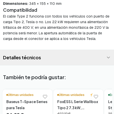
Dimensiones:
345 × 155 × 110 mm
Compatibilidad
El cable Type 2 funciona con todos los vehículos con puerto de
carga Tipo 2, Tesla o no. Los 22 kW requieren una alimentación
trifásica de 400 V; en una alimentación monofásica de 220 V la
potencia será menor. La apertura automática de la puerta de
carga desde el conector se aplica a los vehículos Tesla.
Detalles técnicos
También te podría gustar:
🚚 Entrega en 48h*
🚚 En
5.0
Últimas unidades
Últimas unidades
En
Baseus T-Space Series
FoxESS L Serie Wallbox
Lea
para Tesla
Tipo 2 7.3 kW,
St
App/WiFi/Bluetooth
422,10 €
35,