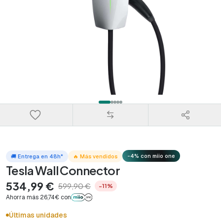
-4% con miio one
🚚 Entrega en 48h*
🔥 Más vendidos
Tesla Wall Connector
534,99 €
599,90 €
−11%
Ahorra más 26,74€ con
Últimas unidades