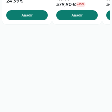
24,99 €
379,90 €
34
−10%
Añadir
Añadir