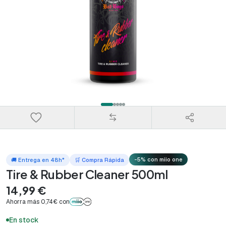
-5% con miio one
🚚 Entrega en 48h*
🛒 Compra Rápida
Tire & Rubber Cleaner 500ml
14,99 €
Ahorra más 0,74€ con
En stock