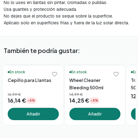
No lo uses en llantas sin pintar, cromadas o pulidas.
Usa guantes y protección adecuada.
No dejes que el producto se seque sobre la superficie.
Aplícalo solo en superficies frías y fuera de la luz solar directa.
También te podría gustar:
🚚 Entrega en 48h*
🚚 Entrega en 48h*
🚚 En
En stock
En stock
En
Cepillo para Llantas
Wheel Cleaner
Tra
Bleeding 500ml
50
16,99 €
14,99 €
12
16,14 €
14,25 €
−5%
−5%
Añadir
Añadir