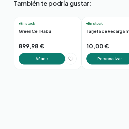
También te podría gustar:
⚡ ¡Novedad!
En stock
En stock
Green Cell Habu
Tarjeta de Recarga m
899,98 €
10,00 €
Añadir
Personalizar