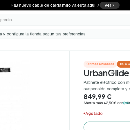
⚡ ¡El nuevo cable de carga miio ya está aquí! ⚡
Ver
precio...
a y configura la tienda según tus preferencias.
Últimas Unidades
110€ 
UrbanGlide 
Patinete eléctrico con 
suspensión completa y r
849,99 €
Ahorra más 42,50€ con
Agotado