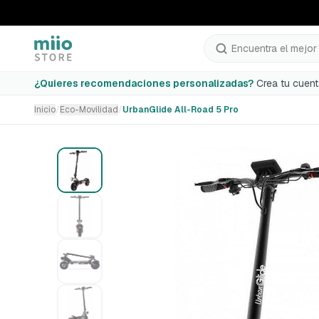
Encuentra el mejor 
UrbanGlide All-Road 5 Pro
¿Quieres recomendaciones personalizadas?
Crea tu cuent
Inicio
/
Eco-Movilidad
/
UrbanGlide All-Road 5 Pro