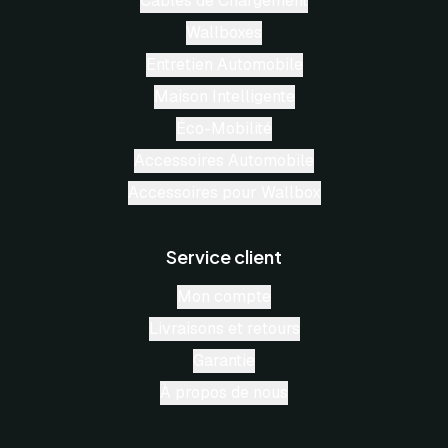
Câbles de Chargement
Wallboxes
Entretien Automobile
Maison Intelligente
Éco-Mobilité
Accessoires Automobile
Accessoires pour Wallbox
Service client
Mon compte
Livraisons et retours
Garantie
À propos de nous