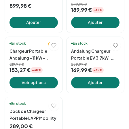
+ Câble 7m
279,98 €
899,98 €
189,99 €
−32%
Ajouter
Ajouter
🔥 Meilleures ventes
🔥 Meilleures ventes
5.0
En stock
En stock
Chargeur Portable
Andalung Chargeur
Andalung – 11 kW –
Portable EV 3,7kW |
Câble 7 m
219,99 €
App + Câble 7m
259,99 €
153,27 €
169,99 €
−30%
−35%
Voir options
Ajouter
En stock
Dock de Chargeur
Portable LAPP Mobility
289,00 €