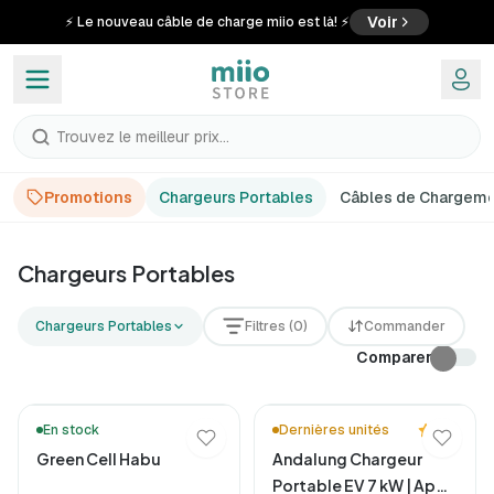
Voir
⚡ Le nouveau câble de charge miio est là! ⚡
Trouvez le meilleur prix...
Promotions
Chargeurs Portables
Câbles de Chargem
Chargeurs Portables pour Voiture Élec
Chargeurs Portables
Carrega o teu carro elétrico em qualquer lugar com os carr
Chargeurs Portables
Filtres (0)
Commander
Comparer
🚚 Livraison en 48h*
5.0
En stock
Dernières unités
Green Cell Habu
Andalung Chargeur
Portable EV 7 kW | App