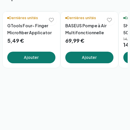
🚚 Li
Dernières unités
Dernières unités
En
GTools Four- Finger
BASEUS Pompe à Air
Sh
Microfiber Applicator
Multifonctionnelle
50
14,
5,49 €
69,99 €
14
Ajouter
Ajouter