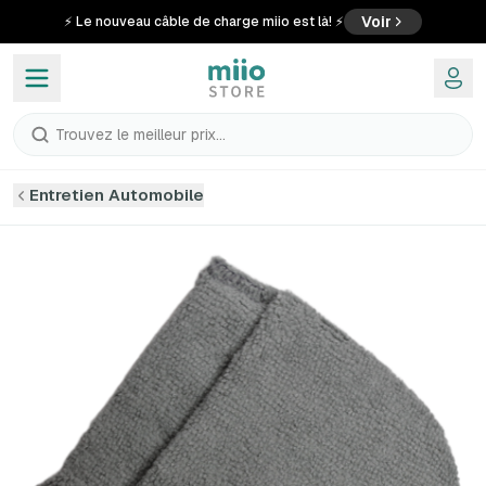
Voir
⚡ Le nouveau câble de charge miio est là! ⚡
Trouvez le meilleur prix...
Entretien Automobile