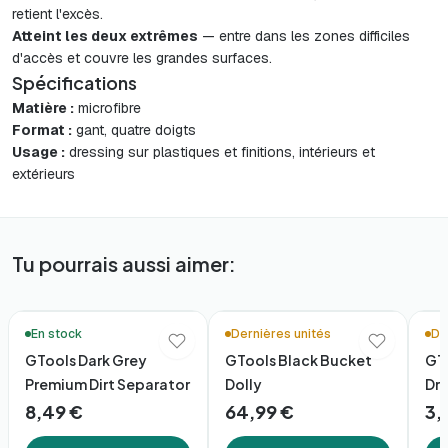
retient l'excès.
Atteint les deux extrêmes
— entre dans les zones difficiles
d'accès et couvre les grandes surfaces.
Spécifications
Matière :
microfibre
Format :
gant, quatre doigts
Usage :
dressing sur plastiques et finitions, intérieurs et
extérieurs
Tu pourrais aussi aimer:
En stock
Dernières unités
De
GTools Dark Grey
GTools Black Bucket
GTo
Premium Dirt Separator
Dolly
Dre
8,49 €
64,99 €
3,