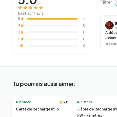
Filtrer :
/ 5
basé sur 1 avis
5
1
I
4
0
9 
3
0
A dépa
J'aime 
2
0
Traduit
1
0
Tu pourrais aussi aimer:
🔥 Meilleures ventes
🚚 Livraison en 48h*
5.0
En stock
En stock
Carte de Recharge miio
Câble de Recharge mi
kW – 7 mètres