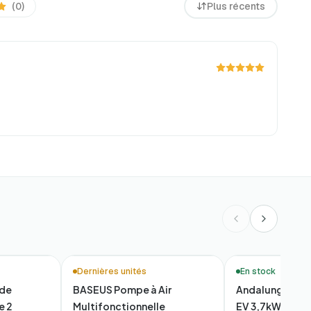
(0)
Plus récents
🔥 Meilleures ventes
Dernières unités
En stock
 de
BASEUS Pompe à Air
Andalung Char
e 2
Multifonctionnelle
EV 3,7kW | App