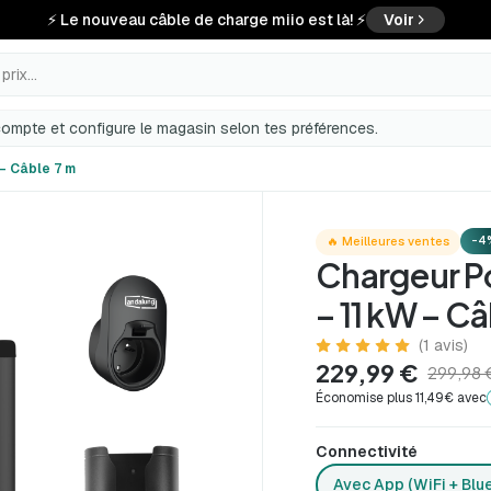
⚡ Le nouveau câble de charge miio est là! ⚡
Voir
rix...
ompte et configure le magasin selon tes préférences.
– Câble 7 m
-4
🔥 Meilleures ventes
Chargeur P
– 11 kW – Câ
(1 avis)
229,99 €
299,98 
Économise plus 11,49€ avec
Connectivité
Avec App (WiFi + Blu