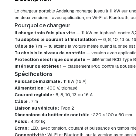
Le chargeur portable Andalung recharge jusqu'à 11 kW sur une in
en deux versions : avec application, en Wi-Fi et Bluetooth, ou
Pourquoi ce chargeur
Il charge trois fois plus vite
— 11 kW en triphasé, contre 3
Tu adaptes le courant à l'installation
— 6, 8, 10, 13 ou 16
Câble de 7 m
— tu atteins la voiture même quand la prise est 
Tu choisis le niveau de contrôle
— version avec applicatio
Protection électrique complète
— différentiel RCD Type B,
Intérieur ou extérieur
— classement IP65 contre la poussière
Spécifications
Puissance maximale :
11 kW (16 A)
Alimentation :
400 V, triphasé
Courant réglable :
6, 8, 10, 13 ou 16 A
Câble :
7 m
Liaison au véhicule :
Type 2
Dimensions du boîtier de contrôle :
220 × 100 × 60 mm
Poids :
4,22 kg
Écran :
LED, avec tension, courant et puissance en temps rée
Connectivité :
Wi-Fi et Bluetooth, sur la version avec applic