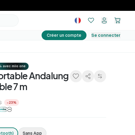
209,99 €
Ajouter au panier
289,98 €
−28%
Créer un compte
Se connecter
% avec miio one
ortable Andalung
ble 7 m
€
−23%
etooth)
Sans App