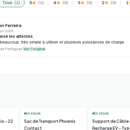
Tous
(1)
5
(1)
4
(0)
3
(0)
2
(0)
1
gor Ferreira
juil. 2026
ssé les attentes
beaucoup, très simple à utiliser et plusieurs puissances de charge.
 de Português
Voir l'original
🚚 Livraison en 48h*
En stock
En stock
io – 22
Sac de Transport Phoenix
Support de Câble
Contact
Recharge EV – Typ