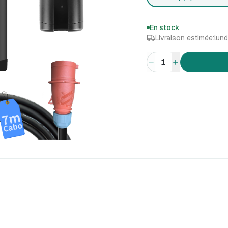
En stock
Livraison estimée:
lund
1