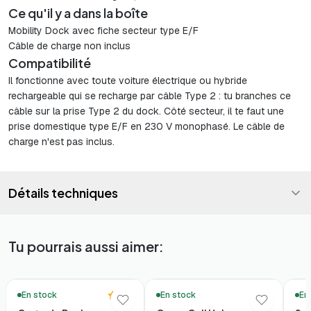
Ce qu'il y a dans la boîte
Mobility Dock avec fiche secteur type E/F
Câble de charge non inclus
Compatibilité
Il fonctionne avec toute voiture électrique ou hybride
rechargeable qui se recharge par câble Type 2 : tu branches ce
câble sur la prise Type 2 du dock. Côté secteur, il te faut une
prise domestique type E/F en 230 V monophasé. Le câble de
charge n'est pas inclus.
Détails techniques
Tu pourrais aussi aimer:
⚡ Nouveauté!
5.0
En stock
En stock
En