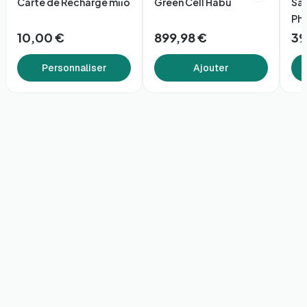
Carte de Recharge miio
Green Cell Habu
Sac
Ph
10,00 €
899,98 €
39
Personnaliser
Ajouter